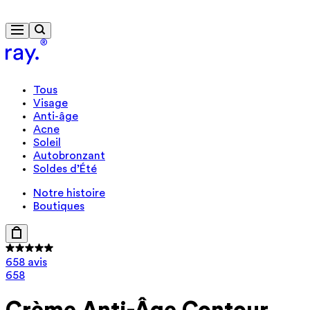
Livraison gratuite à partir de 40 €
Cadeau format voyage dès 85 €
Tous
Visage
Anti-âge
Acne
Soleil
Autobronzant
Soldes d’Été
Notre histoire
Boutiques
658 avis
658