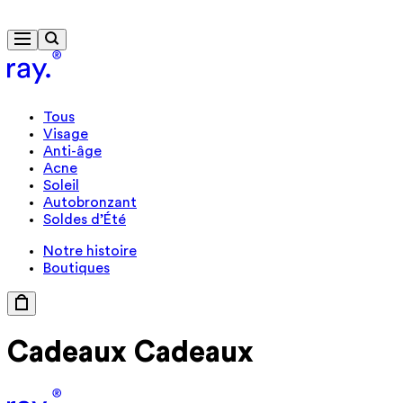
Livraison gratuite à partir de 40 €
Tous
Visage
Anti-âge
Acne
Soleil
Autobronzant
Soldes d’Été
Notre histoire
Boutiques
Cadeaux
Cadeaux