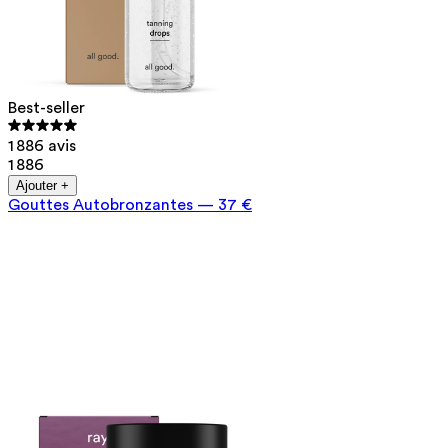
Best-seller
1 886 avis
1 886
Ajouter +
Gouttes Autobronzantes
—
37 €