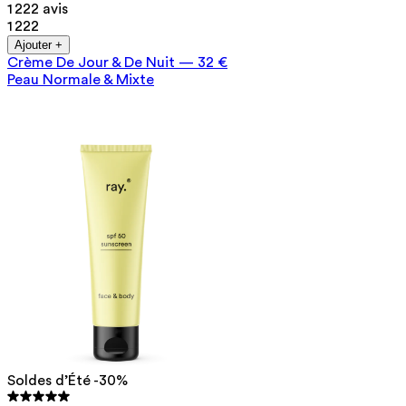
1 222 avis
1 222
Ajouter +
Crème De Jour & De Nuit
—
32 €
Peau Normale & Mixte
Soldes d’Été -30%