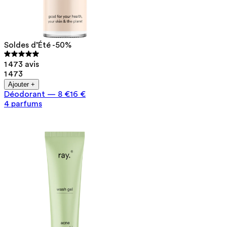
Soldes d’Été -50%
1 473 avis
1 473
Ajouter +
Déodorant
—
8 €
16 €
4 parfums