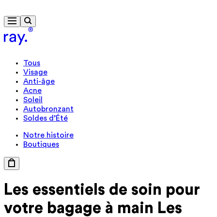
Livraison gratuite à partir de 40 €
Tous
Visage
Anti-âge
Acne
Soleil
Autobronzant
Soldes d’Été
Notre histoire
Boutiques
Les essentiels
de soin pour
votre
bagage à main
Les