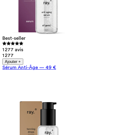
Best-seller
1 277 avis
1 277
Ajouter +
Sérum Anti-Âge
—
49 €