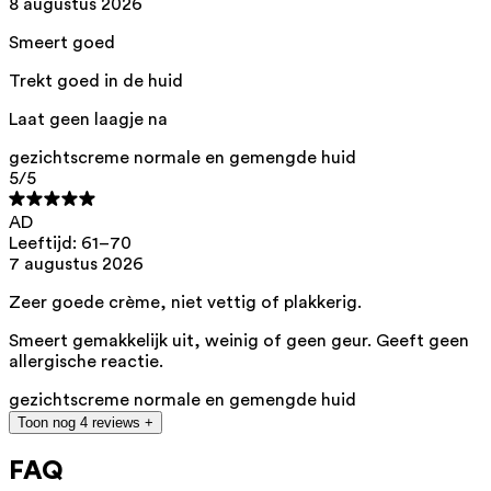
8 augustus 2026
We kiezen voor ingrediënten van natuurlijke oorsprong met bewezen
effectiviteit die snel biologisch afbreekbaar zijn.
Smeert goed
ED Lists. (2024). Endocrine disruptor lists: Lists I, II, and III.
Trekt goed in de huid
https://edlists.org/the-ed-lists
C(ancerogenic)M(utagenic)R(eprotoxic) list. European Chemicals
Laat geen laagje na
Agency (ECHA). https://echa.europa.eu/nl/substances-
restricted-under-reach
gezichtscreme normale en gemengde huid
5
/5
AD
Leeftijd: 61–70
7 augustus 2026
Zeer goede crème, niet vettig of plakkerig.
Smeert gemakkelijk uit, weinig of geen geur. Geeft geen
allergische reactie.
gezichtscreme normale en gemengde huid
Toon nog 4 reviews +
FAQ