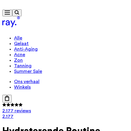
Gratis levering vanaf € 40
Alle
Gelaat
Anti-Aging
Acne
Zon
Tanning
Summer Sale
Ons verhaal
Winkels
2.177 reviews
2.177