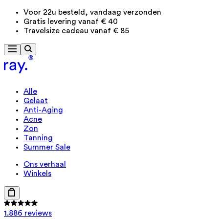
Voor 22u besteld, vandaag verzonden
Gratis levering vanaf € 40
Travelsize cadeau vanaf € 85
Alle
Gelaat
Anti-Aging
Acne
Zon
Tanning
Summer Sale
Ons verhaal
Winkels
1.886 reviews