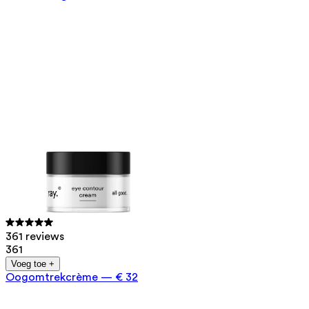
361 reviews
361
Voeg toe +
Oogomtrekcrème
—
€ 32