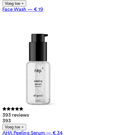
Voeg toe +
Face Wash
—
€ 19
393 reviews
393
Voeg toe +
AHA Peeling Serum
—
€ 34