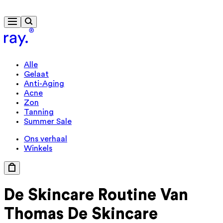
Gratis levering vanaf € 40
Alle
Gelaat
Anti-Aging
Acne
Zon
Tanning
Summer Sale
Ons verhaal
Winkels
De Skincare
Routine Van
Thomas
De Skincare