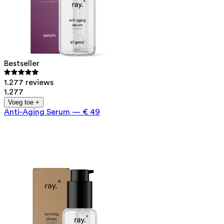
Bestseller
1.277 reviews
1.277
Voeg toe +
Anti-Aging Serum
—
€ 49