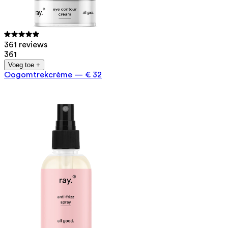
361 reviews
361
Voeg toe +
Oogomtrekcrème
—
€ 32