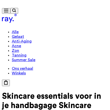
Gratis levering vanaf € 40
Alle
Gelaat
Anti-Aging
Acne
Zon
Tanning
Summer Sale
Ons verhaal
Winkels
Skincare
essentials voor
in
je handbagage
Skincare