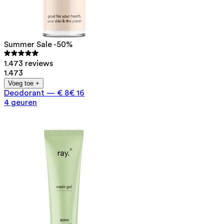
Summer Sale -50%
1.473 reviews
1.473
Voeg toe +
Deodorant
—
€ 8
€ 16
4 geuren