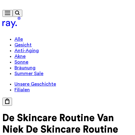
Kostenlose Lieferung ab 40 €
Alle
Gesicht
Anti-Aging
Akne
Sonne
Bräunung
Summer Sale
Unsere Geschichte
Filialen
De Skincare
Routine Van
Niek
De Skincare Routine