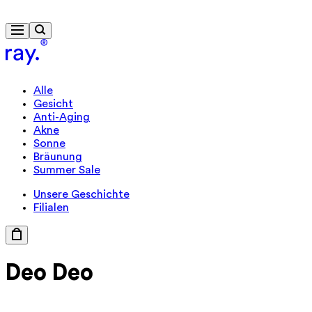
Kostenlose Lieferung ab 40 €
Alle
Gesicht
Anti-Aging
Akne
Sonne
Bräunung
Summer Sale
Unsere Geschichte
Filialen
Deo
Deo