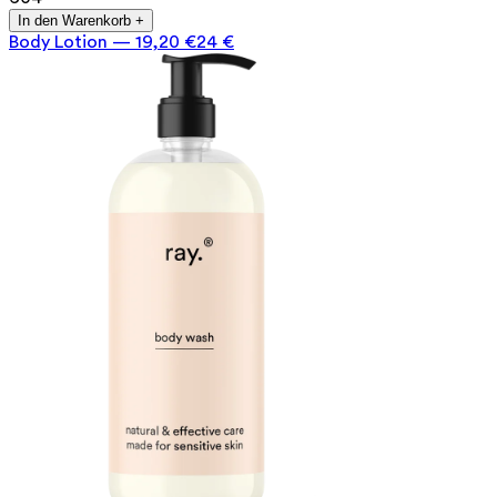
In den Warenkorb +
Body Lotion
—
19,20 €
24 €