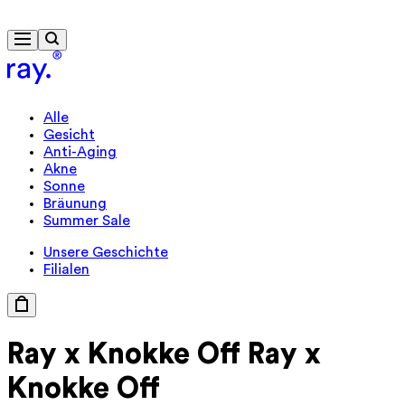
Kostenlose Lieferung ab 40 €
Alle
Gesicht
Anti-Aging
Akne
Sonne
Bräunung
Summer Sale
Unsere Geschichte
Filialen
Ray x Knokke Off
Ray x
Knokke Off