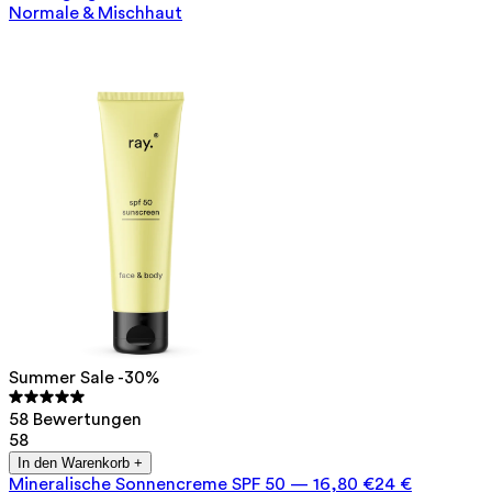
Normale & Mischhaut
Summer Sale -30%
58 Bewertungen
58
In den Warenkorb +
Mineralische Sonnencreme SPF 50
—
16,80 €
24 €