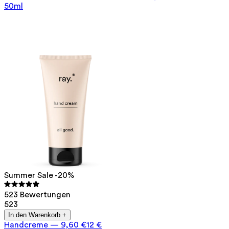
50ml
Summer Sale -20%
523 Bewertungen
523
In den Warenkorb +
Handcreme
—
9,60 €
12 €