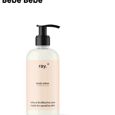
Bebé
Bebé