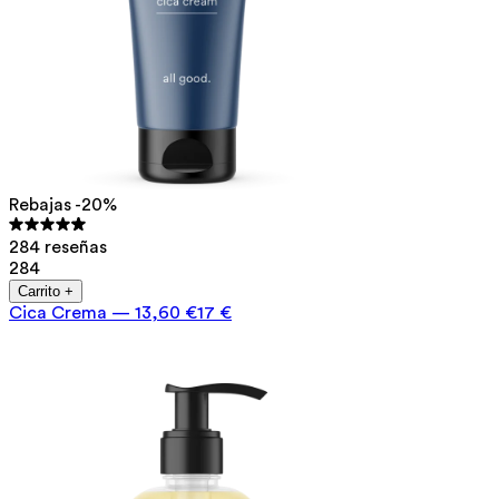
Rebajas -20%
284 reseñas
284
Carrito +
Cica Crema
—
13,60 €
17 €