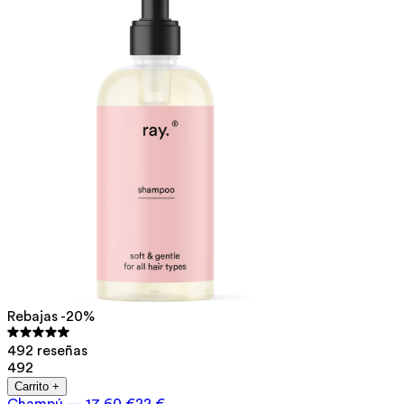
Rebajas -20%
492 reseñas
492
Carrito +
Champú
—
17,60 €
22 €