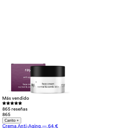
Más vendido
865 reseñas
865
Carrito +
Crema Anti-Aging
—
64 €