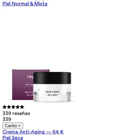
Piel Normal & Mixta
339 reseñas
339
Carrito +
Crema Anti-Aging
—
64 €
Piel Seca