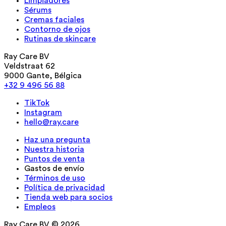
Limpiadores
Sérums
Cremas faciales
Contorno de ojos
Rutinas de skincare
Ray Care BV
Veldstraat 62
9000 Gante, Bélgica
+32 9 496 56 88
TikTok
Instagram
hello@ray.care
Haz una pregunta
Nuestra historia
Puntos de venta
Gastos de envío
Términos de uso
Política de privacidad
Tienda web para socios
Empleos
Ray Care BV © 2026