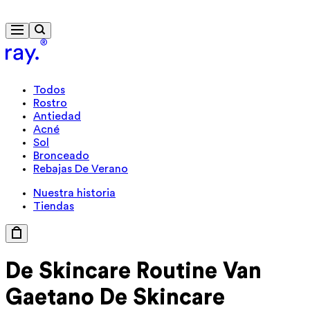
Envío gratis a partir de 40 €
Todos
Rostro
Antiedad
Acné
Sol
Bronceado
Rebajas De Verano
Nuestra historia
Tiendas
De Skincare Routine
Van
Gaetano
De Skincare