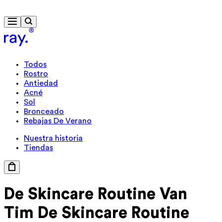
Envío gratis a partir de 40 €
Todos
Rostro
Antiedad
Acné
Sol
Bronceado
Rebajas De Verano
Nuestra historia
Tiendas
De Skincare
Routine Van
Tim
De Skincare Routine