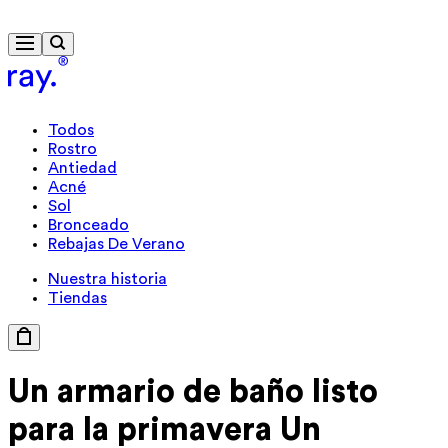
Envío gratis a partir de 40 €
Todos
Rostro
Antiedad
Acné
Sol
Bronceado
Rebajas De Verano
Nuestra historia
Tiendas
Un armario de
baño listo
para
la primavera
Un