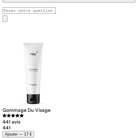
En cas de rosacée, la peau est particulièrement sensible.
C’est pourquoi nous recommandons généralement un
exfoliant non mécanique, comme le sérum exfoliant.
Notre assistant a été formé par la pharmacienne Hilde
Un gommage stimule la circulation sanguine, ce qui est
Nys pour répondre à vos questions sur les soins de la peau.
préférable d’éviter pour les peaux sujettes à la rosacée ou
à la couperose.
Gommage Du Visage
441 avis
441
Ajouter —
17 €