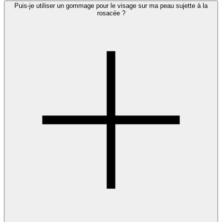
Pour la plupart des types de peau, exfolier 2 à 3 fois par
Puis-je utiliser un gommage pour le visage sur ma peau sujette à la
rosacée ?
semaine suffit. Vous avez la peau sèche ? Une fois par
semaine est souvent amplement suffisant.
Exfolier trop souvent peut affaiblir la barrière cutanée et
provoquer des rougeurs, de la sécheresse ou des
irritations. Écoutez donc votre peau et adaptez la
fréquence à ses besoins.