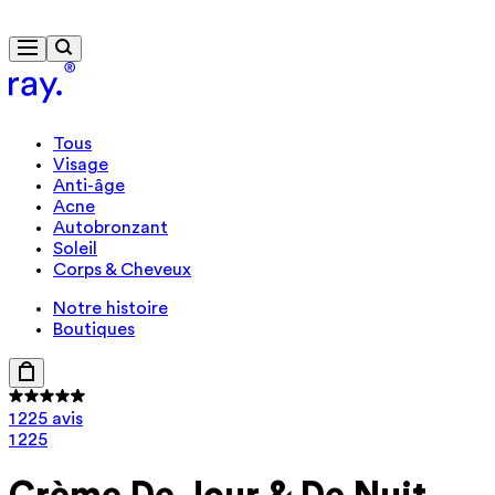
Livraison gratuite à partir de 40 €
Tous
Visage
Anti-âge
Acne
Autobronzant
Soleil
Corps & Cheveux
Notre histoire
Boutiques
1 225 avis
1 225