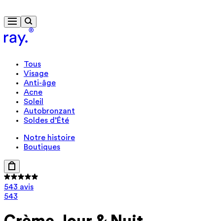
Livraison gratuite à partir de 40 €
Cadeau format voyage dès 85 €
Tous
Visage
Anti-âge
Acne
Soleil
Autobronzant
Soldes d’Été
Notre histoire
Boutiques
543 avis
543