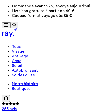
Commandé avant 22h, envoyé aujourd'hui
Livraison gratuite à partir de 40 €
Cadeau format voyage dès 85 €
Tous
Visage
Anti-âge
Acne
Soleil
Autobronzant
Soldes d’Été
Notre histoire
Boutiques
255 avis