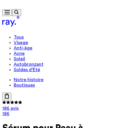
Livraison gratuite à partir de 40 €
Tous
Visage
Anti-âge
Acne
Soleil
Autobronzant
Soldes d’Été
Notre histoire
Boutiques
186 avis
186