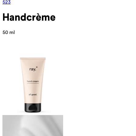
523
Handcrème
50 ml