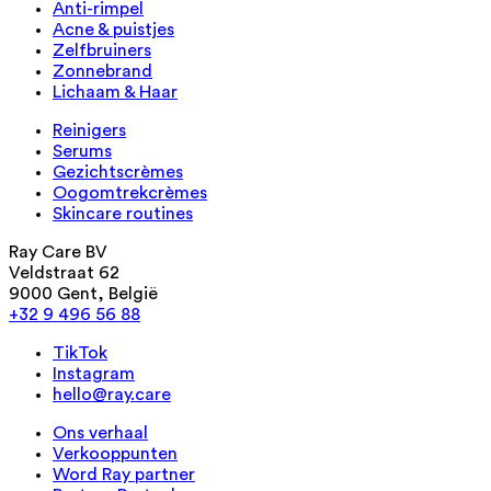
Anti-rimpel
Acne & puistjes
Zelfbruiners
Zonnebrand
Lichaam & Haar
Reinigers
Serums
Gezichtscrèmes
Oogomtrekcrèmes
Skincare routines
Ray Care BV
Veldstraat 62
9000 Gent, België
+32 9 496 56 88
TikTok
Instagram
hello@ray.care
Ons verhaal
Verkooppunten
Word Ray partner