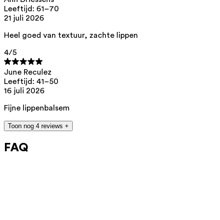
**
C(ancerogenic)M(utagenic)R(eprotoxic) list. European Chemicals
Leeftijd: 61–70
Agency (ECHA).
https://echa.europa.eu/nl/substances-restricted-under-
reach
21 juli 2026
Heel goed van textuur, zachte lippen
4
/5
June Reculez
Leeftijd: 41–50
16 juli 2026
Fijne lippenbalsem
Toon nog 4 reviews +
FAQ