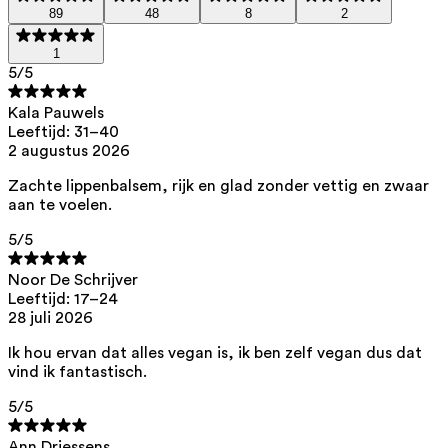
89
48
8
2
Dit product bevat 0% parfum.
1
5
/5
Kala Pauwels
Lijst met alle ingrediënten
Leeftijd: 31–40
2 augustus 2026
caprylic/capric triglyceride, hydrogenated coconut oil, octyldodecanol,
Zachte lippenbalsem, rijk en glad zonder vettig en zwaar
candellila cera, cera alba, butyrospermum parkii butter, copernicia
aan te voelen.
cerifera cera, tocopherol
Dit product kan veilig worden gebruikt tijdens de zwangerschap.
5
/5
Onze ingrediënten worden met uiterste zorg geselecteerd en zijn veilig
voor de gevoelige huid, hypoallergeen, niet-comedogeen en bevatten
Noor De Schrijver
geen pigmentverstoorders.
Leeftijd: 17–24
28 juli 2026
Bovendien zijn ze vrij van hormoonverstorende*, carcinogene,
mutagene of immuniteit verstorende** eigenschappen.
Ik hou ervan dat alles vegan is, ik ben zelf vegan dus dat
We kiezen voor ingrediënten van natuurlijke oorsprong met bewezen
vind ik fantastisch.
effectiviteit die snel biologisch afbreekbaar zijn.
5
/5
*ED Lists. (2024).
Endocrine disruptor lists: Lists I, II, and III
.
https://edlists.org/the-ed-lists
Ann Driessens