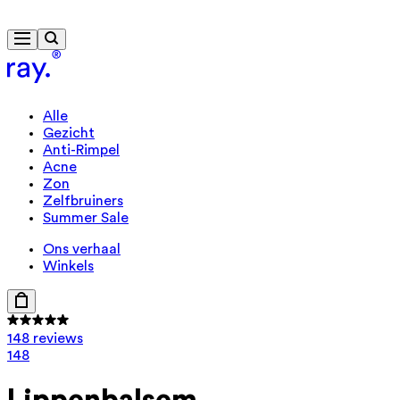
Gratis levering vanaf € 40
Alle
Gezicht
Anti-Rimpel
Acne
Zon
Zelfbruiners
Summer Sale
Ons verhaal
Winkels
148 reviews
148