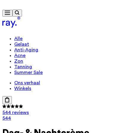
Gratis levering vanaf € 40
Travelsize cadeau vanaf € 85
Alle
Gelaat
Anti-Aging
Acne
Zon
Tanning
Summer Sale
Ons verhaal
Winkels
544 reviews
544